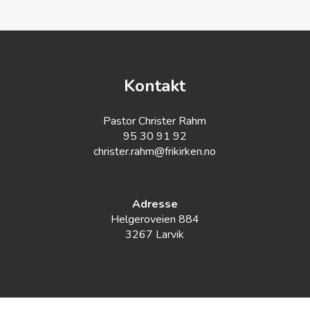
Kontakt
Pastor Christer Rahm
95 30 91 92
christer.rahm@frikirken.no
Adresse
Helgeroveien 884
3267 Larvik